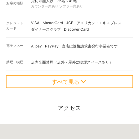
貸切可能人数 25名～40名
お席の種類
カウンター席あり ソファー席あり
VISA
MasterCard
JCB
アメリカン・エキスプレス
クレジット
カード
ダイナースクラブ
Discover Card
電子マネー
Alipay
PayPay
当店は適格請求書発行事業者です
禁煙・喫煙
店内全面禁煙（店外・屋外に喫煙スペースあり）
すべて見る
アクセス