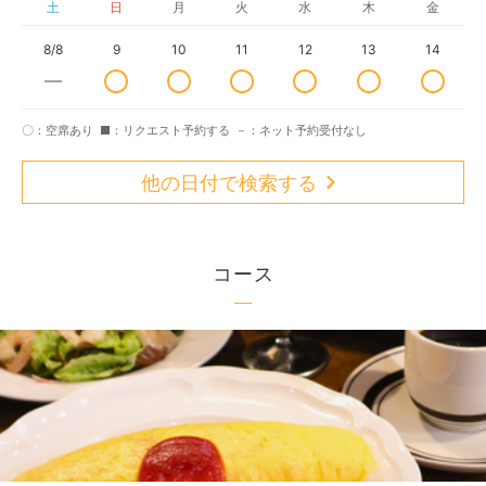
土
日
月
火
水
木
金
8/8
9
10
11
12
13
14
〇：空席あり
■：リクエスト予約する
－：ネット予約受付なし
他の日付で検索する
コース